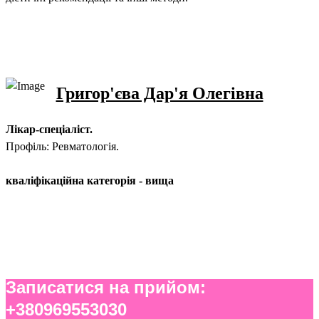
Григор'єва Дар'я Олегівна
Лікар-спеціаліст.
Профіль: Ревматологія.
кваліфікаційна категорія - вища
Записатися на прийом:
+380969553030