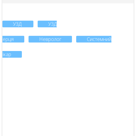
УЗД
УЗД
серця
Невролог
Системний
лікар
Головна
Про Нас
Косметологія
Гінеколог
УЗД-Діагностика
Дерматолог
Уролог
Ревматолог
Невролог
Психіатр
Травматологія Та Ортопедія
Інфекціоніст
Пульмонолог
Гастроентеролог
Центр Системної Медицини
Кардіолог
Нейрохірург